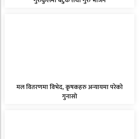
गुरुकुलमा बटुक तथा गुरु भोजन
मल वितरणमा विभेद, कृषकहरु अन्यायमा परेको
गुनासो