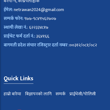
बनेपा-५, काभ्रेपलाञ्चोक
ईमेल:
netrawan2024@gmail.com
सम्पर्क फोन:
९७७-९८४९५६२७०७
स्थायी लेखा नं.
: ६२२३३४८१७
प्राईभेट फर्म दर्ता नं.:
३६४१६६
बागमती प्रदेश संचार रजिस्ट्रार दर्ता नम्बर :
००३१२/०८१/०८२
Quick Links
हाम्रो बारेमा
बिज्ञापनको लागि
सम्पर्क
प्राईभेसी/पोलिसी