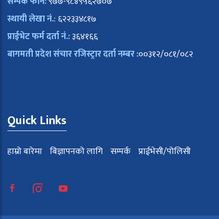
सम्पर्क फोन:
९७७-९८४९५६२७०७
स्थायी लेखा नं.
: ६२२३३४८१७
प्राईभेट फर्म दर्ता नं.:
३६४१६६
बागमती प्रदेश संचार रजिस्ट्रार दर्ता नम्बर :
००३१२/०८१/०८२
Quick Links
हाम्रो बारेमा
बिज्ञापनको लागि
सम्पर्क
प्राईभेसी/पोलिसी