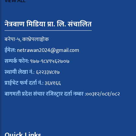
VIEW ALL
नेत्रवाण मिडिया प्रा. लि. संचालित
बनेपा-५, काभ्रेपलाञ्चोक
ईमेल:
netrawan2024@gmail.com
सम्पर्क फोन:
९७७-९८४९५६२७०७
स्थायी लेखा नं.
: ६२२३३४८१७
प्राईभेट फर्म दर्ता नं.:
३६४१६६
बागमती प्रदेश संचार रजिस्ट्रार दर्ता नम्बर :
००३१२/०८१/०८२
Quick Links