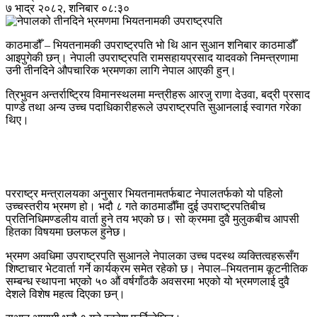
७ भाद्र २०८२, शनिबार ०८:३०
काठमाडौँ – भियतनामकी उपराष्ट्रपति भो थि आन सुआन शनिबार काठमाडौँ
आइपुगेकी छन्। नेपाली उपराष्ट्रपति रामसहायप्रसाद यादवको निमन्त्रणामा
उनी तीनदिने औपचारिक भ्रमणका लागि नेपाल आएकी हुन्।
त्रिभुवन अन्तर्राष्ट्रिय विमानस्थलमा मन्त्रीहरू आरजु राणा देउवा, बद्री प्रसाद
पाण्डे तथा अन्य उच्च पदाधिकारीहरूले उपराष्ट्रपति सुआनलाई स्वागत गरेका
थिए।
परराष्ट्र मन्त्रालयका अनुसार भियतनामतर्फबाट नेपालतर्फको यो पहिलो
उच्चस्तरीय भ्रमण हो। भदौ ८ गते काठमाडौँमा दुई उपराष्ट्रपतिबीच
प्रतिनिधिमण्डलीय वार्ता हुने तय भएको छ। सो क्रममा दुवै मुलुकबीच आपसी
हितका विषयमा छलफल हुनेछ।
भ्रमण अवधिमा उपराष्ट्रपति सुआनले नेपालका उच्च पदस्थ व्यक्तित्वहरूसँग
शिष्टाचार भेटवार्ता गर्ने कार्यक्रम समेत रहेको छ। नेपाल–भियतनाम कूटनीतिक
सम्बन्ध स्थापना भएको ५० औं वर्षगाँठकै अवसरमा भएको यो भ्रमणलाई दुवै
देशले विशेष महत्व दिएका छन्।