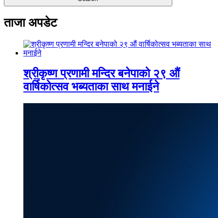
ताजा अपडेट
श्रीकृष्ण प्रणामी मन्दिर बनेपाको २९ औं
वार्षिकोत्सव भब्यताका साथ मनाईने