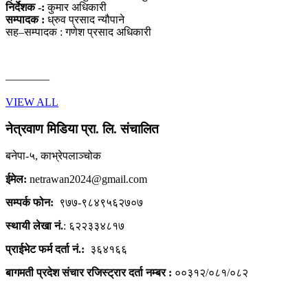
निर्देशक -:
कुमार अधिकारी
सम्पादक :
ध्रुव प्रसाद न्यौपाने
सह–सम्पादक : गणेश प्रसाद अधिकारी
————
VIEW ALL
नेत्रवाण मिडिया प्रा. लि. संचालित
बनेपा-५, काभ्रेपलाञ्चोक
ईमेल:
netrawan2024@gmail.com
सम्पर्क फोन:
९७७-९८४९५६२७०७
स्थायी लेखा नं.
: ६२२३३४८१७
प्राईभेट फर्म दर्ता नं.:
३६४१६६
बागमती प्रदेश संचार रजिस्ट्रार दर्ता नम्बर :
००३१२/०८१/०८२