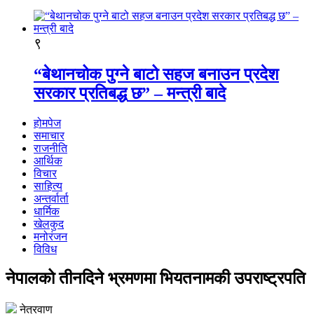
९
“बेथानचोक पुग्ने बाटो सहज बनाउन प्रदेश
सरकार प्रतिबद्ध छ” – मन्त्री बादे
होमपेज
समाचार
राजनीति
आर्थिक
विचार
साहित्य
अन्तर्वार्ता
धार्मिक
खेलकुद
मनोरंजन
विविध
नेपालको तीनदिने भ्रमणमा भियतनामकी उपराष्ट्रपति
नेत्रवाण