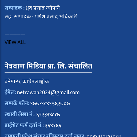
सम्पादक :
ध्रुव प्रसाद न्यौपाने
सह–सम्पादक : गणेश प्रसाद अधिकारी
————
VIEW ALL
नेत्रवाण मिडिया प्रा. लि. संचालित
बनेपा-५, काभ्रेपलाञ्चोक
ईमेल:
netrawan2024@gmail.com
सम्पर्क फोन:
९७७-९८४९५६२७०७
स्थायी लेखा नं.
: ६२२३३४८१७
प्राईभेट फर्म दर्ता नं.:
३६४१६६
बागमती प्रदेश संचार रजिस्ट्रार दर्ता नम्बर :
००३१२/०८१/०८२