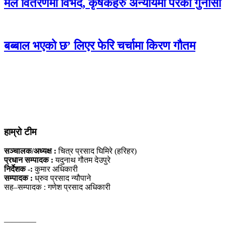
मल वितरणमा विभेद, कृषकहरु अन्यायमा परेको गुनासो
बब्बाल भएको छ’ लिएर फेरि चर्चामा किरण गौतम
हाम्रो टीम
सञ्चालक/अध्यक्ष :
चित्र प्रसाद घिमिरे (हरिहर)
प्रधान सम्पादक :
यदुनाथ गौतम देउपुरे
निर्देशक -:
कुमार अधिकारी
सम्पादक :
ध्रुव प्रसाद न्यौपाने
सह–सम्पादक : गणेश प्रसाद अधिकारी
————