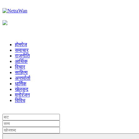
होमपेज
समाचार
राजनीति
आर्थिक
विचार
साहित्य
अन्तर्वार्ता
धार्मिक
खेलकुद
मनोरंजन
विविध
UNICODE