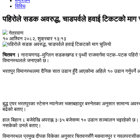
मनोरंजन
विविध
पहिरोले सडक अवरुद्ध, चाडपर्वले हवाई टिकटको माग 
नेत्रवाण
१० आश्विन २०८२, शुक्रबार १३:१३
चितवन ।
नारायणगढ–मुग्लिन सडकखण्ड र पृथ्वी राजमार्गमा पटक–पटक पहिरो खस्द
विमानस्थलले जनाएको छ।
भरतपुर विमानस्थलमा दैनिक सात उडान हुँदै आएकोमा अहिले १० उडान गर्नुपर्न
बुद्ध एयर भरतपुरका स्टेसन म्यानेजर भक्तबहादुर बस्नेतका अनुसार सामान्य अवस्
बढेको बताए।
हाल बिहान ८ बजेदेखि अपराह्न ३ः३५ बजेसम्म १० उडान सञ्चालन भइरहेको छ। 
नसकेको उनले बताए।
विमानस्थल प्रमुख दीपक विकेका अनुसार चितवनसँगै मकवानपुर र नवलपरासीका यात