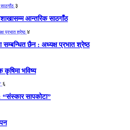
३
पशाखासम्म आन्तरिक साठगाँठ
४
्बन्धित छैन : अध्यक्ष प्रभात श्रेष्ठ
क कृषिमा भविष्य
६
 : “संस्कार सापकोटा”
्पन