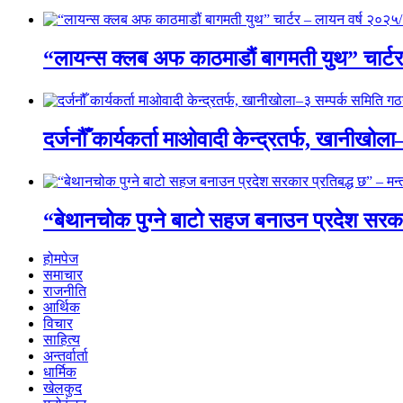
“लायन्स क्लब अफ काठमाडौं बागमती युथ” चार्ट
दर्जनौँ कार्यकर्ता माओवादी केन्द्रतर्फ, खानीखो
“बेथानचोक पुग्ने बाटो सहज बनाउन प्रदेश सरकार 
होमपेज
समाचार
राजनीति
आर्थिक
विचार
साहित्य
अन्तर्वार्ता
धार्मिक
खेलकुद