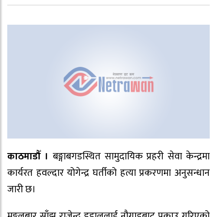
काठमाडौँ ।
बङ्गाबगडस्थित सामुदायिक प्रहरी सेवा केन्द्रमा
कार्यरत हवल्दार योगेन्द्र घर्तीको हत्या प्रकरणमा अनुसन्धान
जारी छ।
मङ्गलबार साँझ राजेन्द्र डडाललाई नौगाडबाट पक्राउ गरिएको