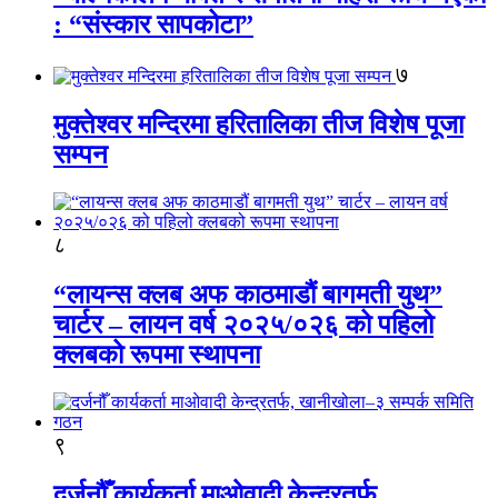
: “संस्कार सापकोटा”
७
मुक्तेश्वर मन्दिरमा हरितालिका तीज विशेष पूजा
सम्पन
८
“लायन्स क्लब अफ काठमाडौं बागमती युथ”
चार्टर – लायन वर्ष २०२५/०२६ को पहिलो
क्लबको रूपमा स्थापना
९
दर्जनौँ कार्यकर्ता माओवादी केन्द्रतर्फ,