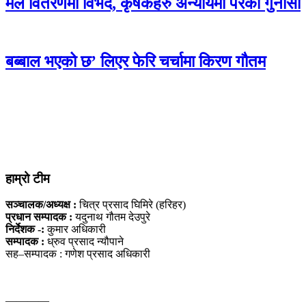
मल वितरणमा विभेद, कृषकहरु अन्यायमा परेको गुनासो
बब्बाल भएको छ’ लिएर फेरि चर्चामा किरण गौतम
हाम्रो टीम
सञ्चालक/अध्यक्ष :
चित्र प्रसाद घिमिरे (हरिहर)
प्रधान सम्पादक :
यदुनाथ गौतम देउपुरे
निर्देशक -:
कुमार अधिकारी
सम्पादक :
ध्रुव प्रसाद न्यौपाने
सह–सम्पादक : गणेश प्रसाद अधिकारी
————