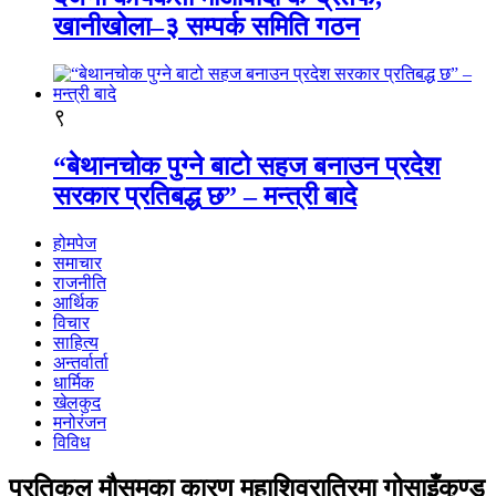
खानीखोला–३ सम्पर्क समिति गठन
९
“बेथानचोक पुग्ने बाटो सहज बनाउन प्रदेश
सरकार प्रतिबद्ध छ” – मन्त्री बादे
होमपेज
समाचार
राजनीति
आर्थिक
विचार
साहित्य
अन्तर्वार्ता
धार्मिक
खेलकुद
मनोरंजन
विविध
प्रतिकूल मौसमका कारण महाशिवरात्रिमा गोसाइँकुण्ड