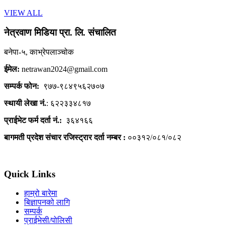
VIEW ALL
नेत्रवाण मिडिया प्रा. लि. संचालित
बनेपा-५, काभ्रेपलाञ्चोक
ईमेल:
netrawan2024@gmail.com
सम्पर्क फोन:
९७७-९८४९५६२७०७
स्थायी लेखा नं.
: ६२२३३४८१७
प्राईभेट फर्म दर्ता नं.:
३६४१६६
बागमती प्रदेश संचार रजिस्ट्रार दर्ता नम्बर :
००३१२/०८१/०८२
Quick Links
हाम्रो बारेमा
बिज्ञापनको लागि
सम्पर्क
प्राईभेसी/पोलिसी