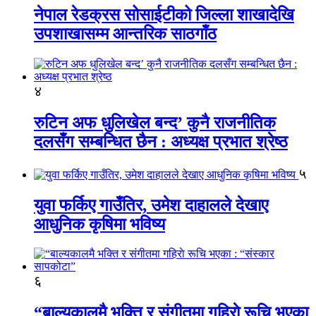
नेपाल रेडक्रस सोसाईटीको जिल्ला शाखादेखि
उपशाखासम्म आन्तरिक साठगाँठ
४
रुटिन अफ धुलिखेल बन्द’ कुनै राजनीतिक
दलसँग सम्बन्धित छैन : अध्यक्ष प्रभात श्रेष्ठ
५
युवा फर्किए गाउँतिर, उमेश दाहालले देखाए
आधुनिक कृषिमा भविष्य
६
“बाल्यकालमै भक्ति र संगीतमा गहिराे रूचि भएका