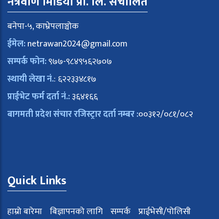
नेत्रवाण मिडिया प्रा. लि. संचालित
बनेपा-५, काभ्रेपलाञ्चोक
ईमेल:
netrawan2024@gmail.com
सम्पर्क फोन:
९७७-९८४९५६२७०७
स्थायी लेखा नं.
: ६२२३३४८१७
प्राईभेट फर्म दर्ता नं.:
३६४१६६
बागमती प्रदेश संचार रजिस्ट्रार दर्ता नम्बर :
००३१२/०८१/०८२
Quick Links
हाम्रो बारेमा
बिज्ञापनको लागि
सम्पर्क
प्राईभेसी/पोलिसी