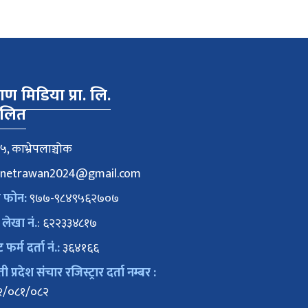
वाण मिडिया प्रा. लि.
ालित
५, काभ्रेपलाञ्चोक
netrawan2024@gmail.com
क फोन:
९७७-९८४९५६२७०७
 लेखा नं.
: ६२२३३४८१७
ट फर्म दर्ता नं.:
३६४१६६
 प्रदेश संचार रजिस्ट्रार दर्ता नम्बर :
२/०८१/०८२