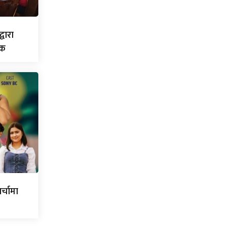
्वारा
िक
र्चामा