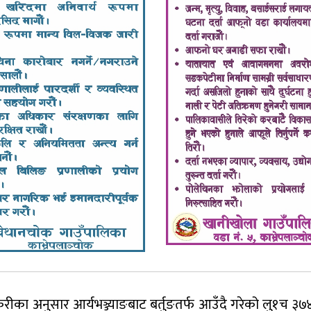
कुरीका अनुसार आर्यभञ्ज्याङबाट बर्तुङतर्फ आउँदै गरेको लु१च ३