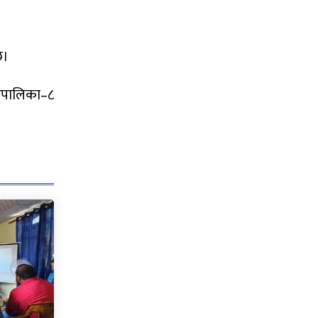
छ।
रपालिका–८