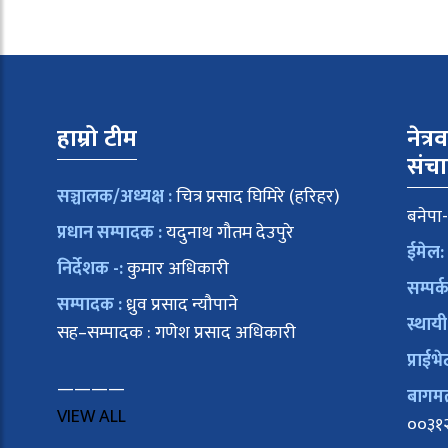
हाम्रो टीम
नेत्र
संच
सञ्चालक/अध्यक्ष :
चित्र प्रसाद घिमिरे (हरिहर)
बनेपा-
प्रधान सम्पादक :
यदुनाथ गौतम देउपुरे
ईमेल:
निर्देशक -:
कुमार अधिकारी
सम्पर्
सम्पादक :
ध्रुव प्रसाद न्यौपाने
स्थायी
सह–सम्पादक : गणेश प्रसाद अधिकारी
प्राईभे
————
बागमती
VIEW ALL
००३१