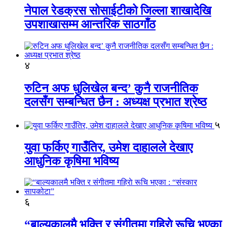
नेपाल रेडक्रस सोसाईटीको जिल्ला शाखादेखि
उपशाखासम्म आन्तरिक साठगाँठ
४
रुटिन अफ धुलिखेल बन्द’ कुनै राजनीतिक
दलसँग सम्बन्धित छैन : अध्यक्ष प्रभात श्रेष्ठ
५
युवा फर्किए गाउँतिर, उमेश दाहालले देखाए
आधुनिक कृषिमा भविष्य
६
“बाल्यकालमै भक्ति र संगीतमा गहिराे रूचि भएका