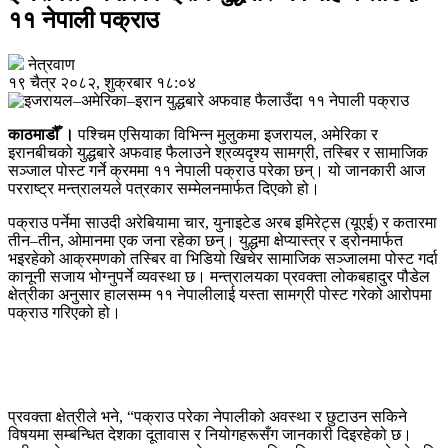
११ नेपाली पक्राउ
नेत्रवाण
१९ चैत्र २०८२, शुक्रबार १८:०४
काठमाडौँ ।
पश्चिम एसियाका विभिन्न मुलुकमा इजरायल, अमेरिका र
इरानबीचको युद्धबारे अफवाह फैलाउने श्रव्यदृश्य सामग्री, तस्बिर र सामाजिक
सञ्जाल पोस्ट गर्ने क्रममा ११ नेपाली पक्राउ परेका छन्। यो जानकारी आज
परराष्ट्र मन्त्रालयले पत्रकार सम्मेलनमार्फत दिएको हो।
पक्राउ पर्नेमा साउदी अरेबियामा चार, युनाइटेड अरब इमिरेट्स (यूएई) र कतारमा
तीन–तीन, ओमानमा एक जना रहेका छन्। युद्धमा क्षेप्यास्त्र र ड्रोनमार्फत
भइरहेको आक्रमणको तस्बिर वा भिडियो खिचेर सामाजिक सञ्जालमा पोस्ट गर्दा
कानूनी सजाय भोग्नुपर्ने व्यवस्था छ। मन्त्रालयका प्रवक्ता लोकबहादुर पौडेल
क्षेत्रीका अनुसार हालसम्म ११ नेपालीलाई यस्ता सामग्री पोस्ट गरेको आरोपमा
पक्राउ गरिएको हो।
प्रवक्ता क्षेत्रीले भने, “पक्राउ परेका नेपालीको अवस्था र छुटाउन सकिने
विषयमा सम्बन्धित देशका दूतावास र नियोगहरूसँग जानकारी दिइरहेको छ।