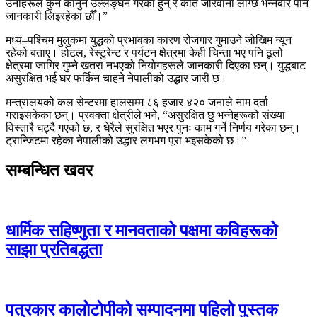
उनीहरूले कुन कानुन उल्लङ्घन गरेका हुन् र कति जरिवाना लाग्छ भन्नेबारे पनि
जानकारी लिइरहेका छौँ।”
मध्य–पश्चिम मुलुकमा युद्धको प्रभावका कारण रोजगार गुमाउने जोखिम न्यून
रहेको बताए। होटल, रेस्टुरेन्ट र पर्यटन क्षेत्रमा केही चिन्ता भए पनि ठूलो
क्षेत्रमा जागिर गुम्ने खतरा नभएको नियोगहरूले जानकारी दिएका छन्। युद्धबाट
असुरक्षित भई घर फर्किन चाहने नेपालीको उद्धार जारी छ।
मन्त्रालयको कल सेन्टरमा हालसम्म ८६ हजार ४२० जनाले नाम दर्ता
गराइसकेका छन्। प्रवक्ता क्षेत्रीले भने, “असुरक्षित छु भन्नेहरूको संख्या
विस्तारै घट्दै गएको छ, र धेरैले सुरक्षित भएर पुनः काम गर्ने निर्णय गरेका छन्।
ट्रान्जिटमा रहेका नेपालीको उद्धार लगभग पूरा भइसकेको छ।”
सम्बन्धित खवर
धार्मिक सहिष्णुता र मानवताको पक्षमा कविहरूको
साझा प्रतिबद्धता
पत्रकार कालोटोपीको सम्पादनमा पहिलो पुस्तक