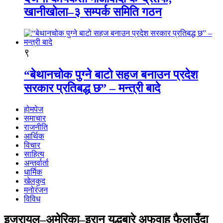
खानीखोला–३ सम्पर्क समिति गठन
९
“बेथानचोक पुग्ने बाटो सहज बनाउन प्रदेश
सरकार प्रतिबद्ध छ” – मन्त्री बादे
होमपेज
समाचार
राजनीति
आर्थिक
विचार
साहित्य
अन्तर्वार्ता
धार्मिक
खेलकुद
मनोरंजन
विविध
इजरायल–अमेरिका–इरान युद्धबारे अफवाह फैलाउँदा