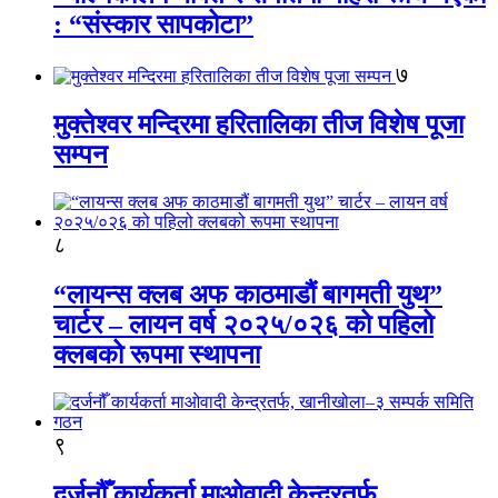
: “संस्कार सापकोटा”
७
मुक्तेश्वर मन्दिरमा हरितालिका तीज विशेष पूजा
सम्पन
८
“लायन्स क्लब अफ काठमाडौं बागमती युथ”
चार्टर – लायन वर्ष २०२५/०२६ को पहिलो
क्लबको रूपमा स्थापना
९
दर्जनौँ कार्यकर्ता माओवादी केन्द्रतर्फ,