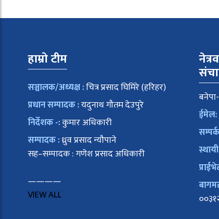
हाम्रो टीम
नेत्र
संच
सञ्चालक/अध्यक्ष :
चित्र प्रसाद घिमिरे (हरिहर)
बनेपा-
प्रधान सम्पादक :
यदुनाथ गौतम देउपुरे
ईमेल:
निर्देशक -:
कुमार अधिकारी
सम्पर्
सम्पादक :
ध्रुव प्रसाद न्यौपाने
स्थायी
सह–सम्पादक : गणेश प्रसाद अधिकारी
प्राईभे
————
बागमती
VIEW ALL
००३१