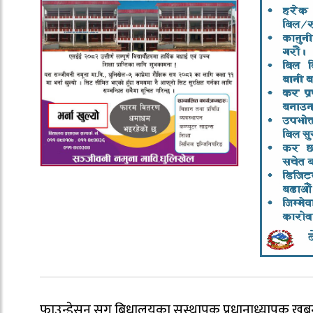
फाउन्डेसन सग बिधालयका सस्थापक प्रधानाध्यापक खुब