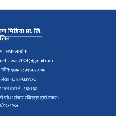
वाण मिडिया प्रा. लि.
ालित
५, काभ्रेपलाञ्चोक
netrawan2024@gmail.com
क फोन:
९७७-९८४९५६२७०७
 लेखा नं.
: ६२२३३४८१७
ट फर्म दर्ता नं.:
३६४१६६
 प्रदेश संचार रजिस्ट्रार दर्ता नम्बर :
२/०८१/०८२