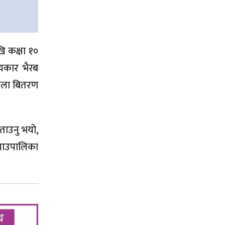
ि कक्षा १०
यकार भैरब
झोला बितरण
ताउनु भयो,
त गाउपालिका