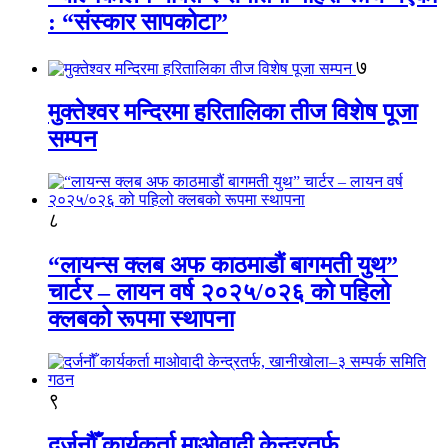
: “संस्कार सापकोटा”
७
मुक्तेश्वर मन्दिरमा हरितालिका तीज विशेष पूजा
सम्पन
८
“लायन्स क्लब अफ काठमाडौं बागमती युथ”
चार्टर – लायन वर्ष २०२५/०२६ को पहिलो
क्लबको रूपमा स्थापना
९
दर्जनौँ कार्यकर्ता माओवादी केन्द्रतर्फ,