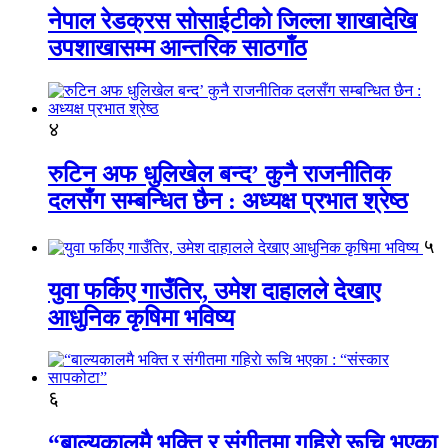
नेपाल रेडक्रस सोसाईटीको जिल्ला शाखादेखि
उपशाखासम्म आन्तरिक साठगाँठ
४
रुटिन अफ धुलिखेल बन्द’ कुनै राजनीतिक
दलसँग सम्बन्धित छैन : अध्यक्ष प्रभात श्रेष्ठ
५
युवा फर्किए गाउँतिर, उमेश दाहालले देखाए
आधुनिक कृषिमा भविष्य
६
“बाल्यकालमै भक्ति र संगीतमा गहिराे रूचि भएका