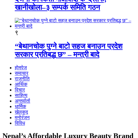
खानीखोला–३ सम्पर्क समिति गठन
९
“बेथानचोक पुग्ने बाटो सहज बनाउन प्रदेश
सरकार प्रतिबद्ध छ” – मन्त्री बादे
होमपेज
समाचार
राजनीति
आर्थिक
विचार
साहित्य
अन्तर्वार्ता
धार्मिक
खेलकुद
मनोरंजन
विविध
Nepal’s Affordable Luxury Beauty Brand