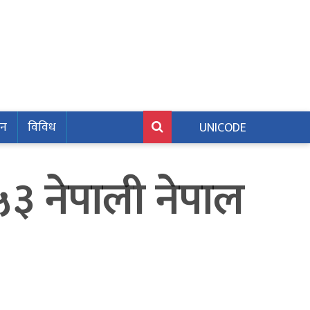
जन
विविध
UNICODE
५३ नेपाली नेपाल