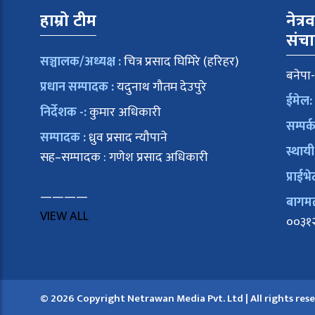
हाम्रो टीम
नेत्र
संच
सञ्चालक/अध्यक्ष :
चित्र प्रसाद घिमिरे (हरिहर)
बनेपा-
प्रधान सम्पादक :
यदुनाथ गौतम देउपुरे
ईमेल:
निर्देशक -:
कुमार अधिकारी
सम्पर्
सम्पादक :
ध्रुव प्रसाद न्यौपाने
स्थायी
सह–सम्पादक : गणेश प्रसाद अधिकारी
प्राईभे
————
बागमती
VIEW ALL
००३१
© 2026 Copyright Netrawan Media Pvt. Ltd | All rights res