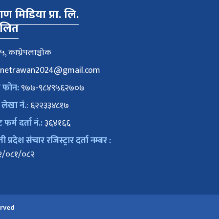
वाण मिडिया प्रा. लि.
ालित
५, काभ्रेपलाञ्चोक
netrawan2024@gmail.com
क फोन:
९७७-९८४९५६२७०७
 लेखा नं.
: ६२२३३४८१७
ट फर्म दर्ता नं.:
३६४१६६
 प्रदेश संचार रजिस्ट्रार दर्ता नम्बर :
२/०८१/०८२
erved