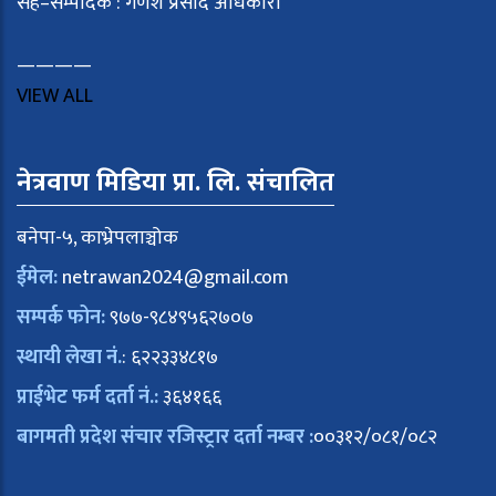
सह–सम्पादक : गणेश प्रसाद अधिकारी
————
VIEW ALL
नेत्रवाण मिडिया प्रा. लि. संचालित
बनेपा-५, काभ्रेपलाञ्चोक
ईमेल:
netrawan2024@gmail.com
सम्पर्क फोन:
९७७-९८४९५६२७०७
स्थायी लेखा नं.
: ६२२३३४८१७
प्राईभेट फर्म दर्ता नं.:
३६४१६६
बागमती प्रदेश संचार रजिस्ट्रार दर्ता नम्बर :
००३१२/०८१/०८२