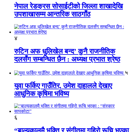
नेपाल रेडक्रस सोसाईटीको जिल्ला शाखादेखि
उपशाखासम्म आन्तरिक साठगाँठ
४
रुटिन अफ धुलिखेल बन्द’ कुनै राजनीतिक
दलसँग सम्बन्धित छैन : अध्यक्ष प्रभात श्रेष्ठ
५
युवा फर्किए गाउँतिर, उमेश दाहालले देखाए
आधुनिक कृषिमा भविष्य
६
“बाल्यकालमै भक्ति र संगीतमा गहिराे रूचि भएका