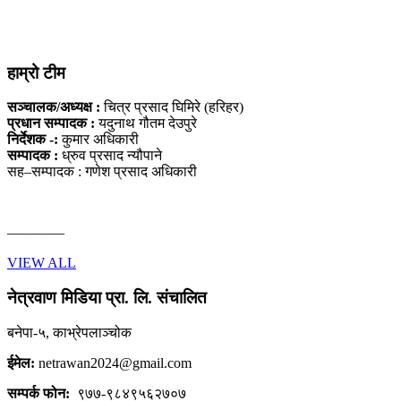
हाम्रो टीम
सञ्चालक/अध्यक्ष :
चित्र प्रसाद घिमिरे (हरिहर)
प्रधान सम्पादक :
यदुनाथ गौतम देउपुरे
निर्देशक -:
कुमार अधिकारी
सम्पादक :
ध्रुव प्रसाद न्यौपाने
सह–सम्पादक : गणेश प्रसाद अधिकारी
————
VIEW ALL
नेत्रवाण मिडिया प्रा. लि. संचालित
बनेपा-५, काभ्रेपलाञ्चोक
ईमेल:
netrawan2024@gmail.com
सम्पर्क फोन:
९७७-९८४९५६२७०७