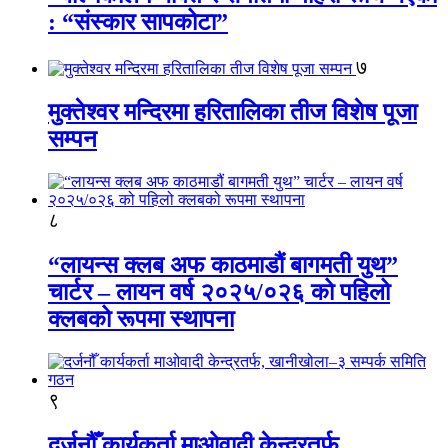
: “संस्कार सापकोटा”
७
मुक्तेश्वर मन्दिरमा हरितालिका तीज विशेष पूजा
सम्पन
८
“लायन्स क्लब अफ काठमाडौं बागमती युथ”
चार्टर – लायन वर्ष २०२५/०२६ को पहिलो
क्लबको रूपमा स्थापना
९
दर्जनौँ कार्यकर्ता माओवादी केन्द्रतर्फ,