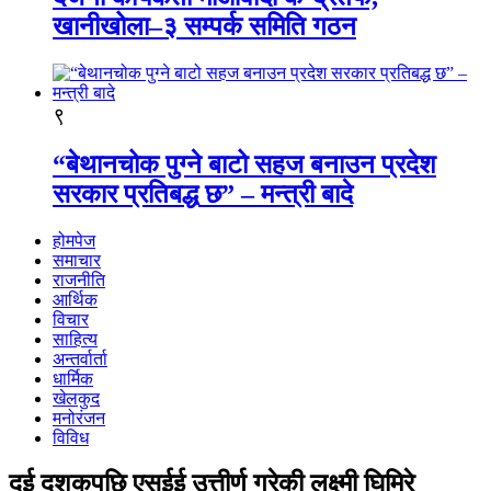
खानीखोला–३ सम्पर्क समिति गठन
९
“बेथानचोक पुग्ने बाटो सहज बनाउन प्रदेश
सरकार प्रतिबद्ध छ” – मन्त्री बादे
होमपेज
समाचार
राजनीति
आर्थिक
विचार
साहित्य
अन्तर्वार्ता
धार्मिक
खेलकुद
मनोरंजन
विविध
दुई दशकपछि एसईई उत्तीर्ण गरेकी लक्ष्मी घिमिरे