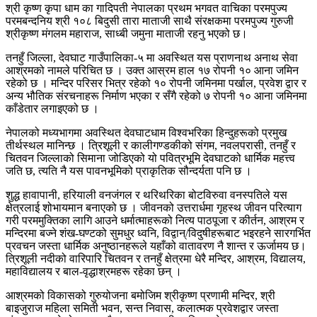
श्री कृष्ण कृपा धाम का गादिपती नेपालका प्रथम भगवत वाचिका परमपुज्य
परमबन्दनिय श्री १०८ बिदुसी तारा माताजी साथै संरक्षकमा परमपुज्य गुरुजी
श्रीकृष्ण मंगलम महाराज, साध्बी जमुना माताजी रहनु भएको छ।
तनहुँ जिल्ला, देवघाट गाउँपालिका-५ मा अवस्थित यस प्राणनाथ अनाथ सेवा
आश्रमको नामले परिचित छ । उक्त आस्रम हाल १७ रोपनी १० आना जमिन
रहेको छ । मन्दिर परिसर भित्र रहेको १० रोपनी जमिनमा पर्खाल, प्रवेश द्वार र
अन्य भौतिक संरचनाहरू निर्माण भएका र सँगै रहेको ७ रोपनी १० आना जमिनमा
काँडेतार लगाइएको छ ।
नेपालको मध्यभागमा अवस्थित देवघाटधाम विश्वभरिका हिन्दुहरूको प्रमुख
तीर्थस्थल मानिन्छ । त्रिशूली र कालीगण्डकीको संगम, नवलपरासी, तनहुँ र
चितवन जिल्लाको सिमाना जोडिएको यो पवित्रभूमि देवघाटको धार्मिक महत्त्व
जति छ, त्यति नै यस पावनभूमिको प्राकृतिक सौन्दर्यता पनि छ ।
शुद्ध हावापानी, हरियाली वनजंगल र थरिथरिका बोटविरुवा वनस्पतिले यस
क्षेत्रलाई शोभायमान बनाएको छ । जीवनको उत्तरार्धमा गृहस्थ जीवन परित्याग
गरी परममुक्तिका लागि आउने धर्मात्माहरूको नित्य पाठपूजा र कीर्तन, आश्रम र
मन्दिरमा बज्ने शंख-घण्टको सुमधुर ध्वनि, विद्वान्/विदुषीहरूबाट भइरहने सारगर्भित
प्रवचन जस्ता धार्मिक अनुष्ठानहरूले यहाँको वातावरण नै शान्त र ऊर्जामय छ।
त्रिशूली नदीको वारिपारि चितवन र तनहुँ क्षेत्रमा धेरै मन्दिर, आश्रम, विद्यालय,
महाविद्यालय र बाल-वृद्धाश्रमहरू रहेका छन् ।
आश्रमको विकासको गुरुयोजना बमोजिम श्रीकृष्ण प्रणामी मन्दिर, श्री
बाइजुराज महिला समिती भवन, सन्त निवास, कलात्मक प्रवेशद्वार जस्ता