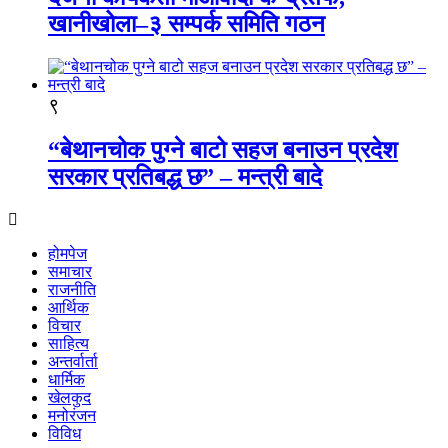
खानीखोला–३ सम्पर्क समिति गठन
९
“बेथानचोक पुग्ने बाटो सहज बनाउन प्रदेश
सरकार प्रतिबद्ध छ” – मन्त्री बादे
होमपेज
समाचार
राजनीति
आर्थिक
विचार
साहित्य
अन्तर्वार्ता
धार्मिक
खेलकुद
मनोरंजन
विविध