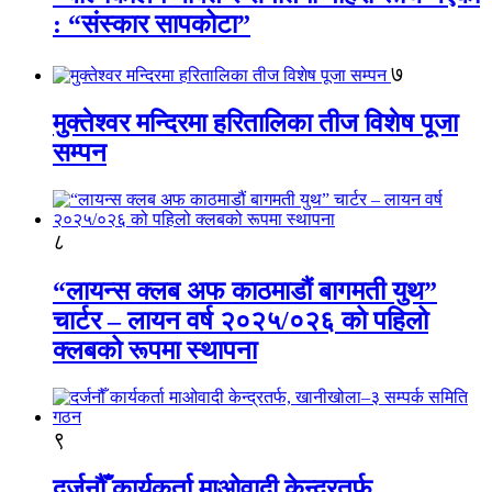
: “संस्कार सापकोटा”
७
मुक्तेश्वर मन्दिरमा हरितालिका तीज विशेष पूजा
सम्पन
८
“लायन्स क्लब अफ काठमाडौं बागमती युथ”
चार्टर – लायन वर्ष २०२५/०२६ को पहिलो
क्लबको रूपमा स्थापना
९
दर्जनौँ कार्यकर्ता माओवादी केन्द्रतर्फ,