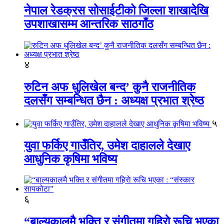
नेपाल रेडक्रस सोसाईटीको जिल्ला शाखादेखि
उपशाखासम्म आन्तरिक साठगाँठ
४
रुटिन अफ धुलिखेल बन्द’ कुनै राजनीतिक
दलसँग सम्बन्धित छैन : अध्यक्ष प्रभात श्रेष्ठ
५
युवा फर्किए गाउँतिर, उमेश दाहालले देखाए
आधुनिक कृषिमा भविष्य
६
“बाल्यकालमै भक्ति र संगीतमा गहिराे रूचि भएका