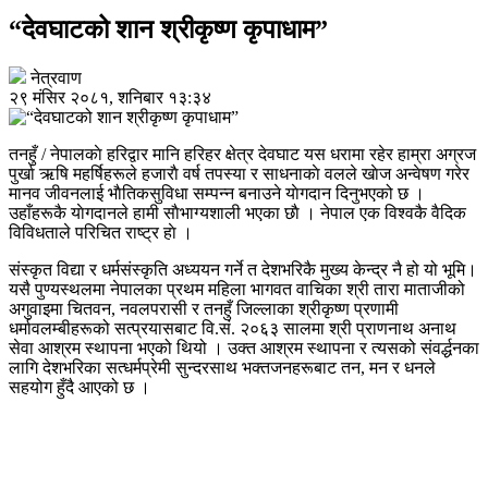
“देवघाटको शान श्रीकृष्ण कृपाधाम”
नेत्रवाण
२९ मंसिर २०८१, शनिबार १३:३४
तनहुँ / नेपालकाे हरिद्वार मानि हरिहर क्षेत्र देवघाट यस धरामा रहेर हाम्रा अग्रज
पुर्खा ऋषि महर्षिहरूले हजाराै वर्ष तपस्या र साधनाकाे वलले खाेज अन्वेषण गरेर
मानव जीवनलाई भाैतिकसुविधा सम्पन्न बनाउने याेगदान दिनुभएको छ ।
उहाँहरूकै याेगदानले हामी साैभाग्यशाली भएका छाै । नेपाल एक विश्वकै वैदिक
विविधताले परिचित राष्ट्र हाे ।
संस्कृत विद्या र धर्मसंस्कृति अध्ययन गर्ने त देशभरिकै मुख्य केन्द्र नै हो यो भूमि।
यसै पुण्यस्थलमा नेपालका प्रथम महिला भागवत वाचिका श्री तारा माताजीको
अगुवाइमा चितवन, नवलपरासी र तनहुँ जिल्लाका श्रीकृष्ण प्रणामी
धर्मावलम्बीहरूको सत्प्रयासबाट वि.सं. २०६३ सालमा श्री प्राणनाथ अनाथ
सेवा आश्रम स्थापना भएको थियो । उक्त आश्रम स्थापना र त्यसको संवर्द्धनका
लागि देशभरिका सत्धर्मप्रेमी सुन्दरसाथ भक्तजनहरूबाट तन, मन र धनले
सहयोग हुँदै आएको छ ।