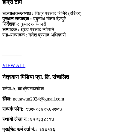
हाम्रो टीम
सञ्चालक/अध्यक्ष :
चित्र प्रसाद घिमिरे (हरिहर)
प्रधान सम्पादक :
यदुनाथ गौतम देउपुरे
निर्देशक -:
कुमार अधिकारी
सम्पादक :
ध्रुव प्रसाद न्यौपाने
सह–सम्पादक : गणेश प्रसाद अधिकारी
————
VIEW ALL
नेत्रवाण मिडिया प्रा. लि. संचालित
बनेपा-५, काभ्रेपलाञ्चोक
ईमेल:
netrawan2024@gmail.com
सम्पर्क फोन:
९७७-९८४९५६२७०७
स्थायी लेखा नं.
: ६२२३३४८१७
प्राईभेट फर्म दर्ता नं.:
३६४१६६