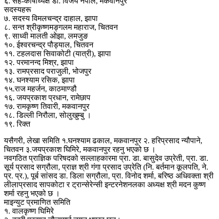
६. सह-कोषाध्यक्ष डा. विजय नेपाल, मकवानपुर
सदस्यहरू
७. सदस्य विमलचन्द्र दाहाल, झापा
८. सन्त श्रीकृष्णमङ्गलम महाराज, चितवन
९. साध्वी मालती ओझा, लमजुङ
१०. ईश्वरचन्द्र पौड्याल, चितवन
११. टहलदास सिवाकोटी (यात्री), झापा
१२. परमानन्द मिश्र, झापा
१३. रामप्रसाद पराजुली, भोजपुर
१४. घनश्याम रसिक, झापा
१५.राज महर्जन, काठमाण्डौ
१६. जयप्रकाश प्रधान, रामेछाप
१७. रामकृष्ण तिवारी, मकवानपुर
१८. डिल्ली निरौला, सोलुखुम्बु ।
१९. रिक्त
यसैगरी, लेखा समिति १.घनश्याम ढकाल, मकवानपुर २. हरिप्रसाद न्यौपाने,
चितवन ३.जयप्रकाश घिमिरे, मकवानपुर रहनु भएको छ ।
नवगठित प्राज्ञिक परिषदको सल्लाहकारमा प्रा. डा. बासुदेव उप्रेती, प्रा. डा.
सूर्य प्रसाद सग्रौला, प्राज्ञ श्री गंगा प्रसाद उप्रेति (नि. बर्तमान कूलपति, ने.
प्र. प्र.), पूर्ब सांसद डा. डिला सग्रौला, प्रा. विनोद शर्मा, बरिष्ठ अधिवक्ता श्री
लीलाप्रसाद सापकोटा र ट्रान्सेरेन्सी इन्टरनेशनलका अध्यक्ष श्री मदन कुष्ण
शर्मा रहनु भएको छ ।
माइन्युट प्रमाणित समिति
१. वालकृष्ण घिमिरे