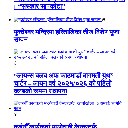
: “संस्कार सापकोटा”
७
मुक्तेश्वर मन्दिरमा हरितालिका तीज विशेष पूजा
सम्पन
८
“लायन्स क्लब अफ काठमाडौं बागमती युथ”
चार्टर – लायन वर्ष २०२५/०२६ को पहिलो
क्लबको रूपमा स्थापना
९
दर्जनौँ कार्यकर्ता माओवादी केन्द्रतर्फ,