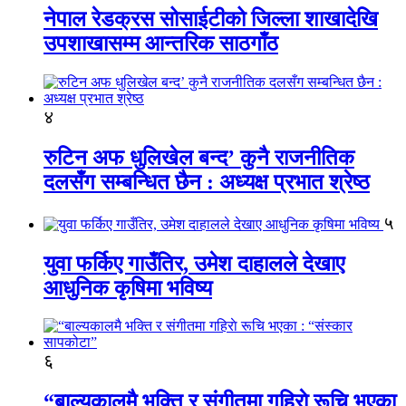
नेपाल रेडक्रस सोसाईटीको जिल्ला शाखादेखि
उपशाखासम्म आन्तरिक साठगाँठ
४
रुटिन अफ धुलिखेल बन्द’ कुनै राजनीतिक
दलसँग सम्बन्धित छैन : अध्यक्ष प्रभात श्रेष्ठ
५
युवा फर्किए गाउँतिर, उमेश दाहालले देखाए
आधुनिक कृषिमा भविष्य
६
“बाल्यकालमै भक्ति र संगीतमा गहिराे रूचि भएका