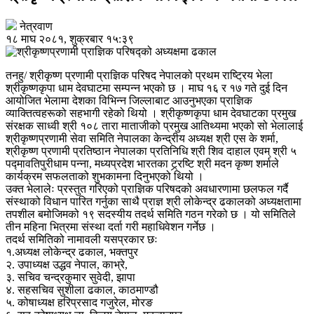
नेत्रवाण
१८ माघ २०८१, शुक्रबार १५:३९
तनहु/ श्रीकृष्ण प्रणामी प्राज्ञिक परिषद नेपालको प्रथम राष्ट्रिय भेला
श्रीकृष्णकृपा धाम देवघाटमा सम्पन्न भएको छ । माघ १६ र १७ गते दुई दिन
आयोजित भेलामा देशका विभिन्न जिल्लाबाट आउनुभएका प्राज्ञिक
व्याक्तित्वहरूको सहभागी रहेको थियो । श्रीकृष्णकृपा धाम देवघाटका प्रमुख
संरक्षक साध्वी श्री १०८ तारा माताजीको प्रमुख आतिथ्यमा भएको सो भेलालाई
श्रीकृष्णप्रणामी सेवा समिति नेपालका केन्द्रीय अध्यक्ष श्री एस के शर्मा,
श्रीकृष्ण प्रणामी प्रतिष्ठान नेपालका प्रतिनिधि श्री शिव दाहाल एवम् श्री ५
पद्मावतिपुरीधाम पन्ना, मध्यप्रदेश भारतका ट्र्रष्टि श्री मदन कृष्ण शर्माले
कार्यक्रम सफलताको शुभकामना दिनुभएको थियो ।
उक्त भेलालेः प्रस्तुत गरिएको प्राज्ञिक परिषदको अवधारणामा छलफल गर्दै
संस्थाको विधान पारित गर्नुका साथै प्राज्ञ श्री लोकेन्द्र ढकालको अध्यक्षतामा
तपशील बमोजिमको १९ सदस्यीय तदर्थ समिति गठन गरेको छ । यो समितिले
तीन महिना भित्रमा संस्था दर्ता गरी महाधिवेशन गर्नेछ ।
तदर्थ समितिको नामावली यसप्रकार छः
१.अध्यक्ष लोकेन्द्र ढकाल, भक्तपुर
२. उपाध्यक्ष उद्धव नेपाल, काभ्रे,
३. सचिव चन्द्रकुमार सुवेदी, झापा
४. सहसचिव सुशीला ढकाल, काठमाण्डौ
५. कोषाध्यक्ष हरिप्रसाद गजुरेल, मोरङ