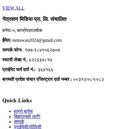
VIEW ALL
नेत्रवाण मिडिया प्रा. लि. संचालित
बनेपा-५, काभ्रेपलाञ्चोक
ईमेल:
netrawan2024@gmail.com
सम्पर्क फोन:
९७७-९८४९५६२७०७
स्थायी लेखा नं.
: ६२२३३४८१७
प्राईभेट फर्म दर्ता नं.:
३६४१६६
बागमती प्रदेश संचार रजिस्ट्रार दर्ता नम्बर :
००३१२/०८१/०८२
Quick Links
हाम्रो बारेमा
बिज्ञापनको लागि
सम्पर्क
प्राईभेसी/पोलिसी