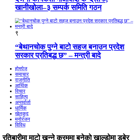
खानीखोला–३ सम्पर्क समिति गठन
९
“बेथानचोक पुग्ने बाटो सहज बनाउन प्रदेश
सरकार प्रतिबद्ध छ” – मन्त्री बादे
होमपेज
समाचार
राजनीति
आर्थिक
विचार
साहित्य
अन्तर्वार्ता
धार्मिक
खेलकुद
मनोरंजन
विविध
रतिबारीमा माटो खन्ने क्रममा बनेको खाल्डोमा डुबेर