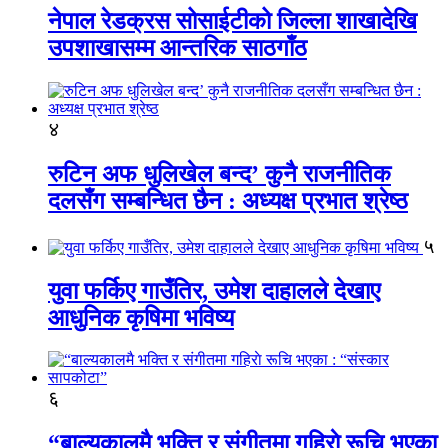
नेपाल रेडक्रस सोसाईटीको जिल्ला शाखादेखि
उपशाखासम्म आन्तरिक साठगाँठ
४
रुटिन अफ धुलिखेल बन्द’ कुनै राजनीतिक
दलसँग सम्बन्धित छैन : अध्यक्ष प्रभात श्रेष्ठ
५
युवा फर्किए गाउँतिर, उमेश दाहालले देखाए
आधुनिक कृषिमा भविष्य
६
“बाल्यकालमै भक्ति र संगीतमा गहिराे रूचि भएका