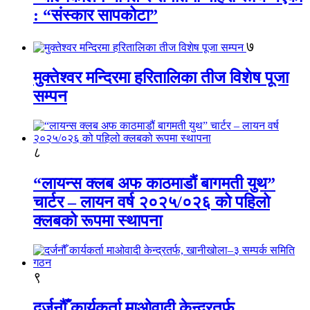
: “संस्कार सापकोटा”
७
मुक्तेश्वर मन्दिरमा हरितालिका तीज विशेष पूजा
सम्पन
८
“लायन्स क्लब अफ काठमाडौं बागमती युथ”
चार्टर – लायन वर्ष २०२५/०२६ को पहिलो
क्लबको रूपमा स्थापना
९
दर्जनौँ कार्यकर्ता माओवादी केन्द्रतर्फ,