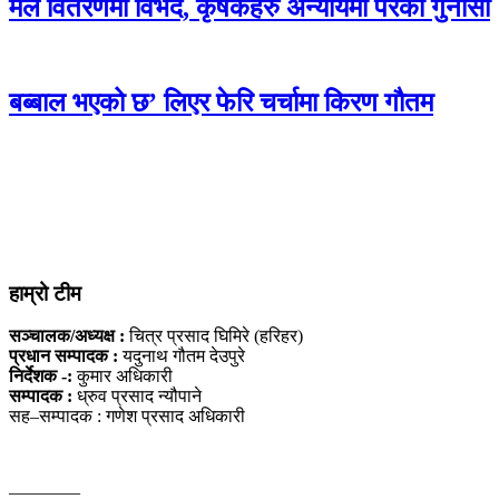
मल वितरणमा विभेद, कृषकहरु अन्यायमा परेको गुनासो
बब्बाल भएको छ’ लिएर फेरि चर्चामा किरण गौतम
हाम्रो टीम
सञ्चालक/अध्यक्ष :
चित्र प्रसाद घिमिरे (हरिहर)
प्रधान सम्पादक :
यदुनाथ गौतम देउपुरे
निर्देशक -:
कुमार अधिकारी
सम्पादक :
ध्रुव प्रसाद न्यौपाने
सह–सम्पादक : गणेश प्रसाद अधिकारी
————