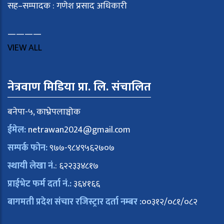
सह–सम्पादक : गणेश प्रसाद अधिकारी
————
VIEW ALL
नेत्रवाण मिडिया प्रा. लि. संचालित
बनेपा-५, काभ्रेपलाञ्चोक
ईमेल:
netrawan2024@gmail.com
सम्पर्क फोन:
९७७-९८४९५६२७०७
स्थायी लेखा नं.
: ६२२३३४८१७
प्राईभेट फर्म दर्ता नं.:
३६४१६६
बागमती प्रदेश संचार रजिस्ट्रार दर्ता नम्बर :
००३१२/०८१/०८२