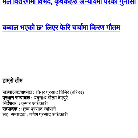
मल वितरणमा विभेद, कृषकहरु अन्यायमा परेको गुनासो
बब्बाल भएको छ’ लिएर फेरि चर्चामा किरण गौतम
हाम्रो टीम
सञ्चालक/अध्यक्ष :
चित्र प्रसाद घिमिरे (हरिहर)
प्रधान सम्पादक :
यदुनाथ गौतम देउपुरे
निर्देशक -:
कुमार अधिकारी
सम्पादक :
ध्रुव प्रसाद न्यौपाने
सह–सम्पादक : गणेश प्रसाद अधिकारी
————