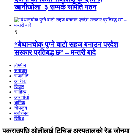
खानीखोला–३ सम्पर्क समिति गठन
९
“बेथानचोक पुग्ने बाटो सहज बनाउन प्रदेश
सरकार प्रतिबद्ध छ” – मन्त्री बादे
होमपेज
समाचार
राजनीति
आर्थिक
विचार
साहित्य
अन्तर्वार्ता
धार्मिक
खेलकुद
मनोरंजन
विविध
पक्राउपछि ओलीलाई टिचिङ अस्पतालको रेड जोनमा