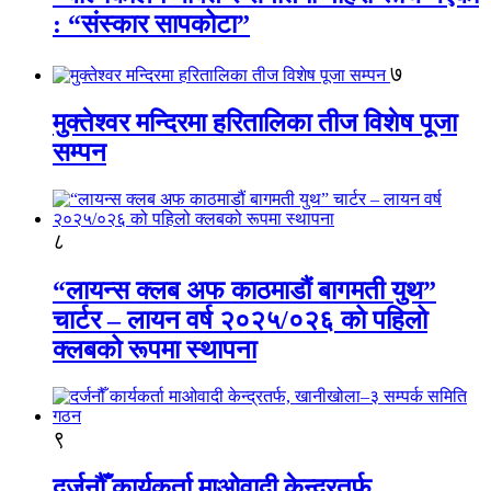
: “संस्कार सापकोटा”
७
मुक्तेश्वर मन्दिरमा हरितालिका तीज विशेष पूजा
सम्पन
८
“लायन्स क्लब अफ काठमाडौं बागमती युथ”
चार्टर – लायन वर्ष २०२५/०२६ को पहिलो
क्लबको रूपमा स्थापना
९
दर्जनौँ कार्यकर्ता माओवादी केन्द्रतर्फ,