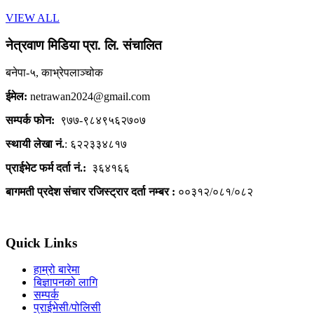
VIEW ALL
नेत्रवाण मिडिया प्रा. लि. संचालित
बनेपा-५, काभ्रेपलाञ्चोक
ईमेल:
netrawan2024@gmail.com
सम्पर्क फोन:
९७७-९८४९५६२७०७
स्थायी लेखा नं.
: ६२२३३४८१७
प्राईभेट फर्म दर्ता नं.:
३६४१६६
बागमती प्रदेश संचार रजिस्ट्रार दर्ता नम्बर :
००३१२/०८१/०८२
Quick Links
हाम्रो बारेमा
बिज्ञापनको लागि
सम्पर्क
प्राईभेसी/पोलिसी