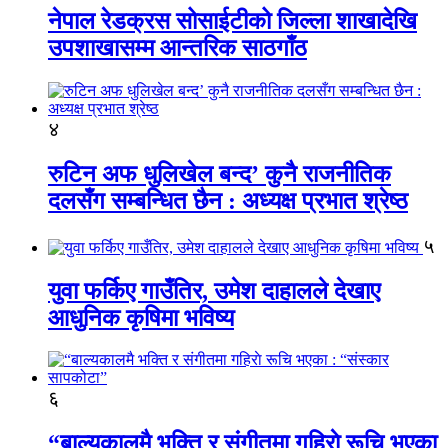
नेपाल रेडक्रस सोसाईटीको जिल्ला शाखादेखि
उपशाखासम्म आन्तरिक साठगाँठ
४
रुटिन अफ धुलिखेल बन्द’ कुनै राजनीतिक
दलसँग सम्बन्धित छैन : अध्यक्ष प्रभात श्रेष्ठ
५
युवा फर्किए गाउँतिर, उमेश दाहालले देखाए
आधुनिक कृषिमा भविष्य
६
“बाल्यकालमै भक्ति र संगीतमा गहिराे रूचि भएका