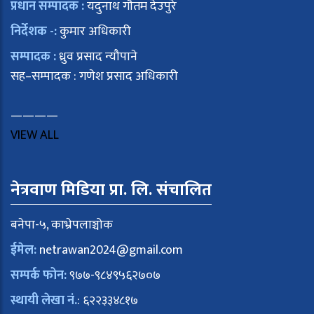
प्रधान सम्पादक :
यदुनाथ गौतम देउपुरे
निर्देशक -:
कुमार अधिकारी
सम्पादक :
ध्रुव प्रसाद न्यौपाने
सह–सम्पादक : गणेश प्रसाद अधिकारी
————
VIEW ALL
नेत्रवाण मिडिया प्रा. लि. संचालित
बनेपा-५, काभ्रेपलाञ्चोक
ईमेल:
netrawan2024@gmail.com
सम्पर्क फोन:
९७७-९८४९५६२७०७
स्थायी लेखा नं.
: ६२२३३४८१७