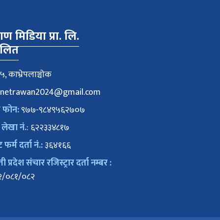
वाण मिडिया प्रा. लि.
ालित
५, काभ्रेपलाञ्चोक
netrawan2024@gmail.com
क फोन:
९७७-९८४९५६२७०७
 लेखा नं.
: ६२२३३४८१७
ट फर्म दर्ता नं.:
३६४१६६
 प्रदेश संचार रजिस्ट्रार दर्ता नम्बर :
२/०८१/०८२