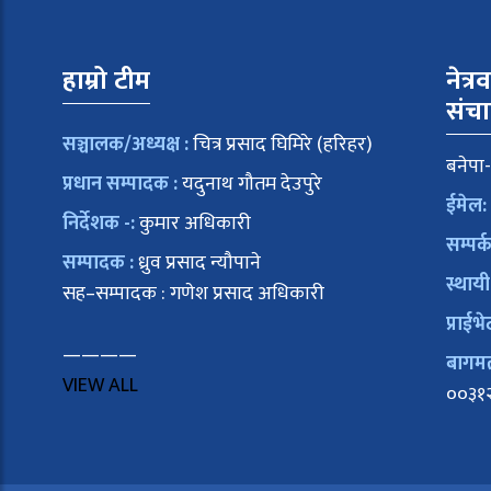
हाम्रो टीम
नेत्र
संच
सञ्चालक/अध्यक्ष :
चित्र प्रसाद घिमिरे (हरिहर)
बनेपा-
प्रधान सम्पादक :
यदुनाथ गौतम देउपुरे
ईमेल:
निर्देशक -:
कुमार अधिकारी
सम्पर्
सम्पादक :
ध्रुव प्रसाद न्यौपाने
स्थायी
सह–सम्पादक : गणेश प्रसाद अधिकारी
प्राईभे
————
बागमती
VIEW ALL
००३१