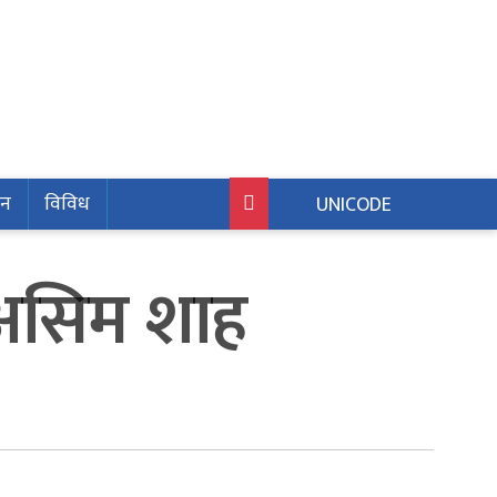
जन
विविध
UNICODE
: असिम शाह