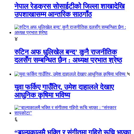
नेपाल रेडक्रस सोसाईटीको जिल्ला शाखादेखि
उपशाखासम्म आन्तरिक साठगाँठ
४
रुटिन अफ धुलिखेल बन्द’ कुनै राजनीतिक
दलसँग सम्बन्धित छैन : अध्यक्ष प्रभात श्रेष्ठ
५
युवा फर्किए गाउँतिर, उमेश दाहालले देखाए
आधुनिक कृषिमा भविष्य
६
“बाल्यकालमै भक्ति र संगीतमा गहिराे रूचि भएका