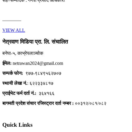
सह–सम्पादक : गणेश प्रसाद अधिकारी
————
VIEW ALL
नेत्रवाण मिडिया प्रा. लि. संचालित
बनेपा-५, काभ्रेपलाञ्चोक
ईमेल:
netrawan2024@gmail.com
सम्पर्क फोन:
९७७-९८४९५६२७०७
स्थायी लेखा नं.
: ६२२३३४८१७
प्राईभेट फर्म दर्ता नं.:
३६४१६६
बागमती प्रदेश संचार रजिस्ट्रार दर्ता नम्बर :
००३१२/०८१/०८२
Quick Links