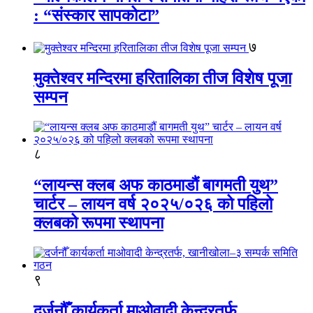
: “संस्कार सापकोटा”
७
मुक्तेश्वर मन्दिरमा हरितालिका तीज विशेष पूजा
सम्पन
८
“लायन्स क्लब अफ काठमाडौं बागमती युथ”
चार्टर – लायन वर्ष २०२५/०२६ को पहिलो
क्लबको रूपमा स्थापना
९
दर्जनौँ कार्यकर्ता माओवादी केन्द्रतर्फ,