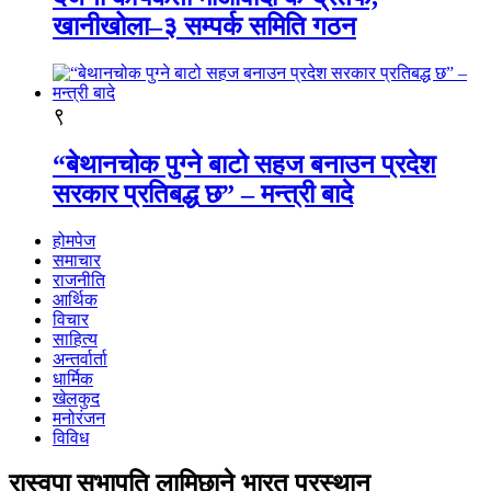
खानीखोला–३ सम्पर्क समिति गठन
९
“बेथानचोक पुग्ने बाटो सहज बनाउन प्रदेश
सरकार प्रतिबद्ध छ” – मन्त्री बादे
होमपेज
समाचार
राजनीति
आर्थिक
विचार
साहित्य
अन्तर्वार्ता
धार्मिक
खेलकुद
मनोरंजन
विविध
रास्वपा सभापति लामिछाने भारत प्रस्थान