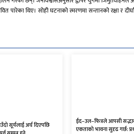
ञ्चालन गरेका छन्। जनविश्वासअनुसार द्वापर युगमा जिमुतवाहनले 
ीवित पारेका थिए। सोही घटनाको स्मरणमा सन्तानको रक्षा र दीर्घ
ईद–उल–फित्रले आपसी सद्भा
उँदो सूर्यलाई अर्घ दिएपछि
एकताको भावना सुदृढ गर्छ: प्रध
्व सम्पन्न हुने