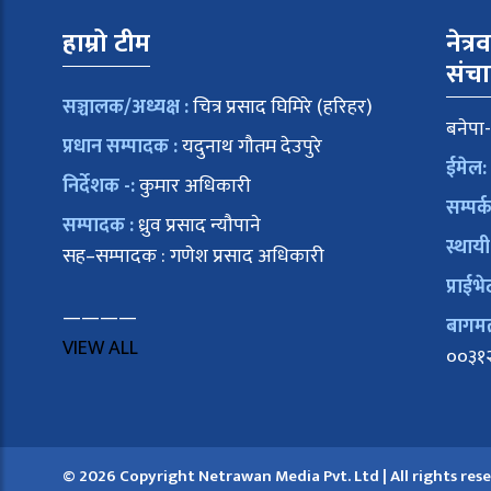
हाम्रो टीम
नेत्र
संच
सञ्चालक/अध्यक्ष :
चित्र प्रसाद घिमिरे (हरिहर)
बनेपा-
प्रधान सम्पादक :
यदुनाथ गौतम देउपुरे
ईमेल:
निर्देशक -:
कुमार अधिकारी
सम्पर्
सम्पादक :
ध्रुव प्रसाद न्यौपाने
स्थायी
सह–सम्पादक : गणेश प्रसाद अधिकारी
प्राईभे
————
बागमती
VIEW ALL
००३१
© 2026 Copyright Netrawan Media Pvt. Ltd | All rights res