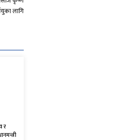
असोज कृष्ण
ायुका लागि
व र
ानमन्त्री