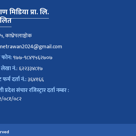
वाण मिडिया प्रा. लि.
ालित
५, काभ्रेपलाञ्चोक
netrawan2024@gmail.com
क फोन:
९७७-९८४९५६२७०७
 लेखा नं.
: ६२२३३४८१७
ट फर्म दर्ता नं.:
३६४१६६
 प्रदेश संचार रजिस्ट्रार दर्ता नम्बर :
२/०८१/०८२
erved