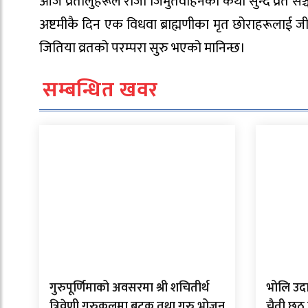
आज व्रतालुहरूले राजा जिमुतवाहनको कथा सुन्दै व्रत स
अष्टमीकै दिन एक विधवा ब्राह्मणीका मृत छोराहरूलाई ज
जितिया व्रतको परम्परा सुरु भएको मानिन्छ।
सम्बन्धित खवर
गुरुपूर्णिमाको अवसरमा श्री शचितीर्थ
भोलि उदा
त्रिवेणी गुरुकुलमा बटुक तथा गुरु भोजन
चैती छठ पर