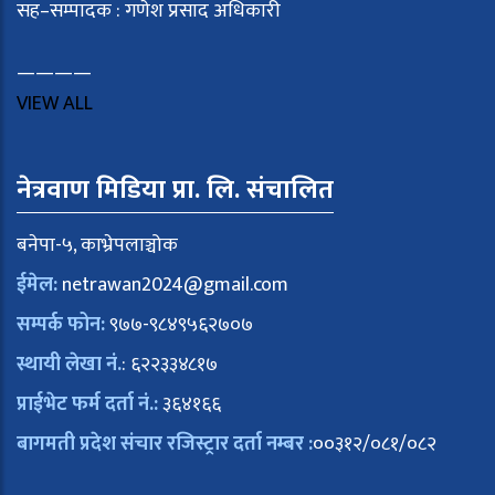
सह–सम्पादक : गणेश प्रसाद अधिकारी
————
VIEW ALL
नेत्रवाण मिडिया प्रा. लि. संचालित
बनेपा-५, काभ्रेपलाञ्चोक
ईमेल:
netrawan2024@gmail.com
सम्पर्क फोन:
९७७-९८४९५६२७०७
स्थायी लेखा नं.
: ६२२३३४८१७
प्राईभेट फर्म दर्ता नं.:
३६४१६६
बागमती प्रदेश संचार रजिस्ट्रार दर्ता नम्बर :
००३१२/०८१/०८२