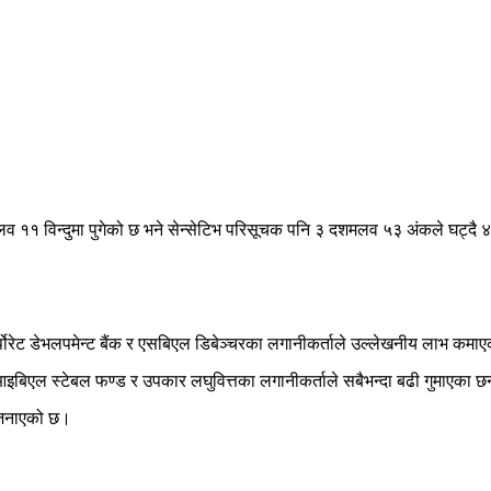
१ विन्दुमा पुगेको छ भने सेन्सेटिभ परिसूचक पनि ३ दशमलव ५३ अंकले घट्दै
्पोरेट डेभलपमेन्ट बैंक र एसबिएल डिबेञ्चरका लगानीकर्ताले उल्लेखनीय लाभ कमा
आइबिएल स्टेबल फण्ड र उपकार लघुवित्तका लगानीकर्ताले सबैभन्दा बढी गुमाएका छ
े जनाएको छ।