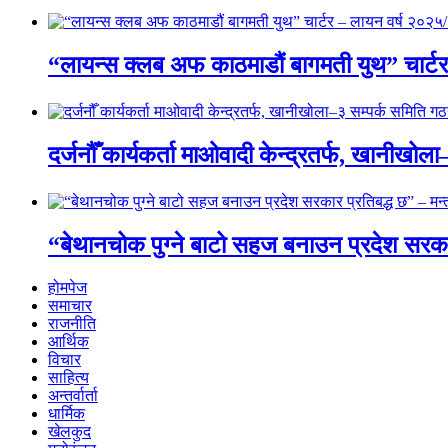
“लायन्स क्लब अफ काठमाडौं बागमती युथ” चार्ट
दर्जनौँ कार्यकर्ता माओवादी केन्द्रतर्फ, खानीखो
“बेथानचोक पुग्ने बाटो सहज बनाउन प्रदेश सरकार 
होमपेज
समाचार
राजनीति
आर्थिक
विचार
साहित्य
अन्तर्वार्ता
धार्मिक
खेलकुद