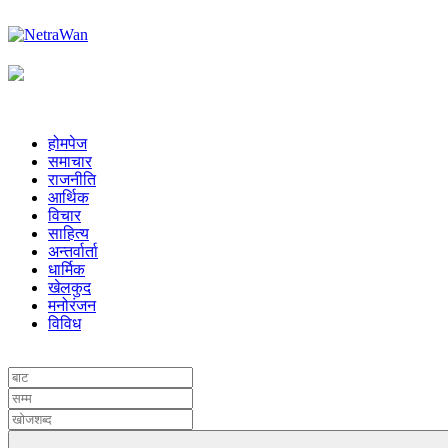
होमपेज
समाचार
राजनीति
आर्थिक
विचार
साहित्य
अन्तर्वार्ता
धार्मिक
खेलकुद
मनोरंजन
विविध
UNICODE