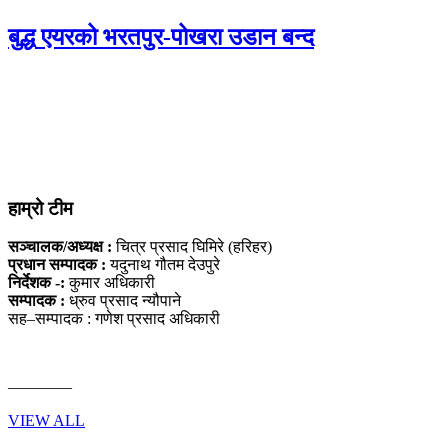
बुद्ध एयरको भरतपुर-पोखरा उडान बन्द
हाम्रो टीम
सञ्चालक/अध्यक्ष :
चित्र प्रसाद घिमिरे (हरिहर)
प्रधान सम्पादक :
यदुनाथ गौतम देउपुरे
निर्देशक -:
कुमार अधिकारी
सम्पादक :
ध्रुव प्रसाद न्यौपाने
सह–सम्पादक : गणेश प्रसाद अधिकारी
————
VIEW ALL