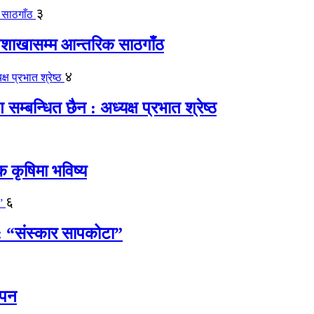
३
पशाखासम्म आन्तरिक साठगाँठ
४
्बन्धित छैन : अध्यक्ष प्रभात श्रेष्ठ
क कृषिमा भविष्य
६
 : “संस्कार सापकोटा”
्पन