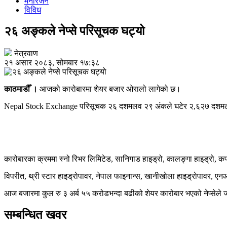
मनोरंजन
विविध
२६ अङ्कले नेप्से परिसूचक घट्यो
नेत्रवाण
२१ असार २०८३, सोमबार १७:३८
काठमाडौँ ।
आजको कारोबारमा शेयर बजार ओरालो लागेको छ।
Nepal Stock Exchange
परिसूचक २६ दशमलव २९ अंकले घटेर २,६२७ दशमलव १
कारोबारका क्रममा स्नो रिभर लिमिटेड, सानिगाड हाइड्रो, कालङ्गा हाइड्रो, कर
विपरीत, थ्री स्टार हाइड्रोपावर, नेपाल फाइनान्स, खानीखोला हाइड्रोपावर, एन
आज बजारमा कुल रु ३ अर्ब ५५ करोडभन्दा बढीको शेयर कारोबार भएको नेप्सेल
सम्बन्धित खवर