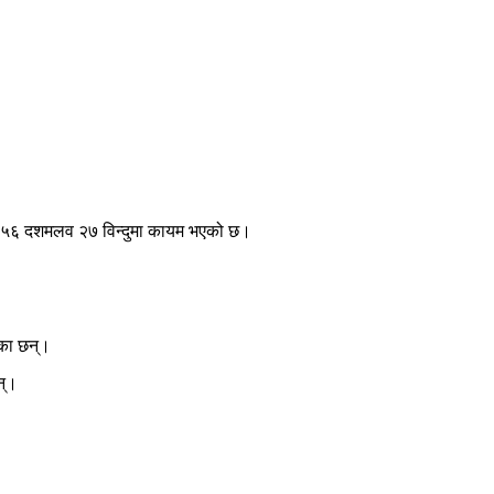
 ४५६ दशमलव २७ विन्दुमा कायम भएको छ।
एका छन्।
न्।