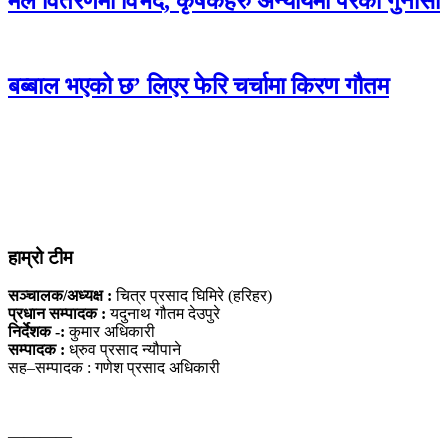
मल वितरणमा विभेद, कृषकहरु अन्यायमा परेको गुनासो
बब्बाल भएको छ’ लिएर फेरि चर्चामा किरण गौतम
हाम्रो टीम
सञ्चालक/अध्यक्ष :
चित्र प्रसाद घिमिरे (हरिहर)
प्रधान सम्पादक :
यदुनाथ गौतम देउपुरे
निर्देशक -:
कुमार अधिकारी
सम्पादक :
ध्रुव प्रसाद न्यौपाने
सह–सम्पादक : गणेश प्रसाद अधिकारी
————