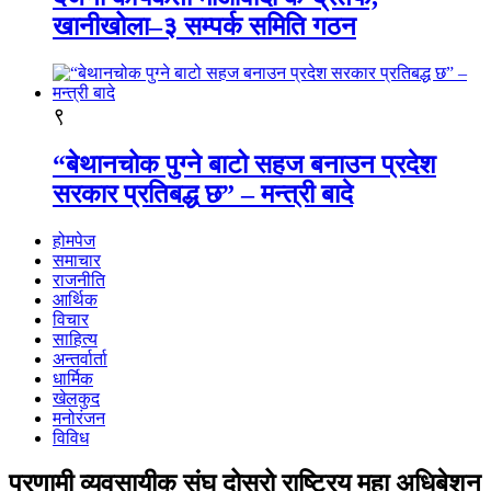
खानीखोला–३ सम्पर्क समिति गठन
९
“बेथानचोक पुग्ने बाटो सहज बनाउन प्रदेश
सरकार प्रतिबद्ध छ” – मन्त्री बादे
होमपेज
समाचार
राजनीति
आर्थिक
विचार
साहित्य
अन्तर्वार्ता
धार्मिक
खेलकुद
मनोरंजन
विविध
प्रणामी व्यवसायीक संघ दोस्रो राष्ट्रिय महा अधिबेशन