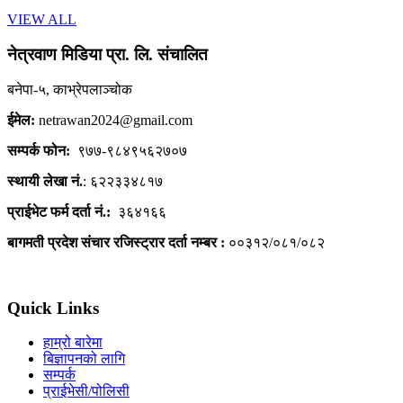
VIEW ALL
नेत्रवाण मिडिया प्रा. लि. संचालित
बनेपा-५, काभ्रेपलाञ्चोक
ईमेल:
netrawan2024@gmail.com
सम्पर्क फोन:
९७७-९८४९५६२७०७
स्थायी लेखा नं.
: ६२२३३४८१७
प्राईभेट फर्म दर्ता नं.:
३६४१६६
बागमती प्रदेश संचार रजिस्ट्रार दर्ता नम्बर :
००३१२/०८१/०८२
Quick Links
हाम्रो बारेमा
बिज्ञापनको लागि
सम्पर्क
प्राईभेसी/पोलिसी