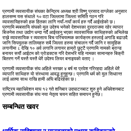
प्रणामी व्यवसायीक संघका केन्द्रिय अध्यक्ष श्री विष्णु प्रसाद वाग्लेका अनुसार
हालसम्म यस संथाले १० वटा जिल्लामा जिल्ला समिति गठन गरि
व्यावसायिहरुकाे हक हितका लागि नयाँ-नयाँ कार्य हरु गर्दै आईरहेकाे छ।
प्रणामि ब्यबसायि संघकाे मुल उदेश्य भनेकाे देशभरका दुरदराजमा रहेर व्यापार
बिजनेस तथा उद्योग धन्दा गर्दै आईरहनु भएका व्यावसायिक साथिहरुकाे अभिलेख
राख्ने व्यावसायिक र व्यवसाय बिच परिचयत्मक कार्यक्रम हरुलाई अगाडि बढाउदै
जानि सिपमुलक तालिमहरु सबै जिल्ला हरुमा संचालन गर्दै जानि र सामुहिक
लगानीमा ८ देखि १० अर्व लगानि लगायर हाम्रो छुट्टै प्रणामि नामकाे ब्रान्ड
बनायर सयौं आईटम काे प्राेडक्टस गरि देसभरि यहि नामका सामानहरु बिक्री
बितरण गर्ने यस्तै यस्तै धेरै उदेश्य लियर बनाइयकाे वताए ।
प्रणामी व्यवसायीक संघ अहिले भरखर ४ बर्ष मा प्रवेश गरिरहदा अहिले धेरै
व्यापारि साथिहरु याे संस्थामा आवद्ध हुनुहुन्छ। प्रणामि धर्म काे मुल सिधाान्त
लाई आत्मा साथ राखि हामी अघि बढिरहेका छ।
राष्ट्रिय महाधिवेशन माघ १२ गते शनिबार उदघाटनबाट शुरु हुने अधिवेशनबाट
प्रणामी व्यवसायीक संघ नया नेतृत्व चयन सहित समापन हुनेछ।
सम्बन्धित खवर