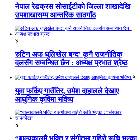
नेपाल रेडक्रस सोसाईटीको जिल्ला शाखादेखि
उपशाखासम्म आन्तरिक साठगाँठ
४
रुटिन अफ धुलिखेल बन्द’ कुनै राजनीतिक
दलसँग सम्बन्धित छैन : अध्यक्ष प्रभात श्रेष्ठ
५
युवा फर्किए गाउँतिर, उमेश दाहालले देखाए
आधुनिक कृषिमा भविष्य
६
“बाल्यकालमै भक्ति र संगीतमा गहिराे रूचि भएका