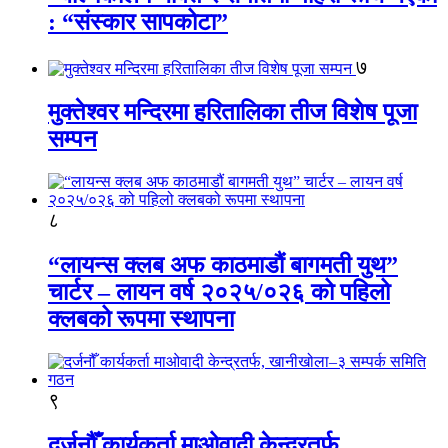
: “संस्कार सापकोटा”
७
मुक्तेश्वर मन्दिरमा हरितालिका तीज विशेष पूजा
सम्पन
८
“लायन्स क्लब अफ काठमाडौं बागमती युथ”
चार्टर – लायन वर्ष २०२५/०२६ को पहिलो
क्लबको रूपमा स्थापना
९
दर्जनौँ कार्यकर्ता माओवादी केन्द्रतर्फ,