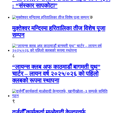
: “संस्कार सापकोटा”
७
मुक्तेश्वर मन्दिरमा हरितालिका तीज विशेष पूजा
सम्पन
८
“लायन्स क्लब अफ काठमाडौं बागमती युथ”
चार्टर – लायन वर्ष २०२५/०२६ को पहिलो
क्लबको रूपमा स्थापना
९
दर्जनौँ कार्यकर्ता माओवादी केन्द्रतर्फ,