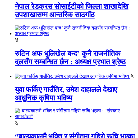
नेपाल रेडक्रस सोसाईटीको जिल्ला शाखादेखि
उपशाखासम्म आन्तरिक साठगाँठ
४
रुटिन अफ धुलिखेल बन्द’ कुनै राजनीतिक
दलसँग सम्बन्धित छैन : अध्यक्ष प्रभात श्रेष्ठ
५
युवा फर्किए गाउँतिर, उमेश दाहालले देखाए
आधुनिक कृषिमा भविष्य
६
“बाल्यकालमै भक्ति र संगीतमा गहिराे रूचि भएका