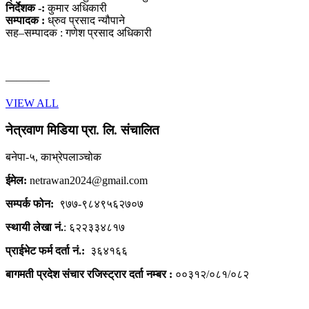
निर्देशक -:
कुमार अधिकारी
सम्पादक :
ध्रुव प्रसाद न्यौपाने
सह–सम्पादक : गणेश प्रसाद अधिकारी
————
VIEW ALL
नेत्रवाण मिडिया प्रा. लि. संचालित
बनेपा-५, काभ्रेपलाञ्चोक
ईमेल:
netrawan2024@gmail.com
सम्पर्क फोन:
९७७-९८४९५६२७०७
स्थायी लेखा नं.
: ६२२३३४८१७
प्राईभेट फर्म दर्ता नं.:
३६४१६६
बागमती प्रदेश संचार रजिस्ट्रार दर्ता नम्बर :
००३१२/०८१/०८२