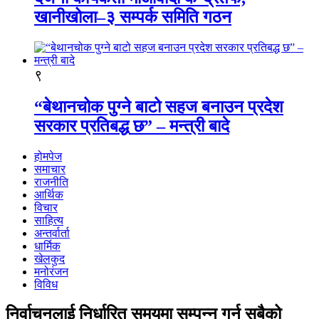
खानीखोला–३ सम्पर्क समिति गठन
९
“बेथानचोक पुग्ने बाटो सहज बनाउन प्रदेश
सरकार प्रतिबद्ध छ” – मन्त्री बादे
होमपेज
समाचार
राजनीति
आर्थिक
विचार
साहित्य
अन्तर्वार्ता
धार्मिक
खेलकुद
मनोरंजन
विविध
निर्वाचनलाई निर्धारित समयमा सम्पन्न गर्न सबैको