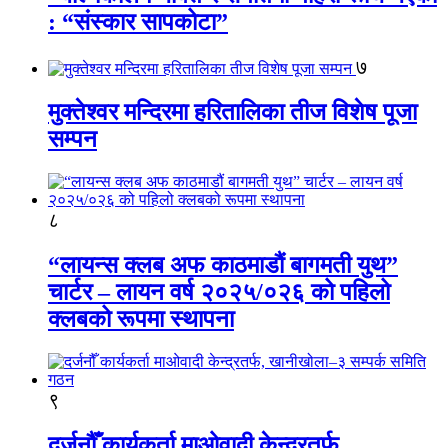
: “संस्कार सापकोटा”
७
मुक्तेश्वर मन्दिरमा हरितालिका तीज विशेष पूजा
सम्पन
८
“लायन्स क्लब अफ काठमाडौं बागमती युथ”
चार्टर – लायन वर्ष २०२५/०२६ को पहिलो
क्लबको रूपमा स्थापना
९
दर्जनौँ कार्यकर्ता माओवादी केन्द्रतर्फ,