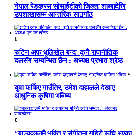
नेपाल रेडक्रस सोसाईटीको जिल्ला शाखादेखि
उपशाखासम्म आन्तरिक साठगाँठ
४
रुटिन अफ धुलिखेल बन्द’ कुनै राजनीतिक
दलसँग सम्बन्धित छैन : अध्यक्ष प्रभात श्रेष्ठ
५
युवा फर्किए गाउँतिर, उमेश दाहालले देखाए
आधुनिक कृषिमा भविष्य
६
“बाल्यकालमै भक्ति र संगीतमा गहिराे रूचि भएका