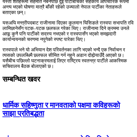
यस्ता शर्तहरूमा सहमति नबनेपछि दुई पार्टीबीचको सहकार्य औपचारिक रूपमा
अन्त्य भएको घोषणा मात्रै बाँकी रहेको उज्यालो नेपाल पार्टीका नेताहरूले
बताएका छन्।
यसअघि मन्त्रीपदबाट राजीनामा दिएका कुलमान घिसिङले रास्वपा सभापति रवि
लामिछानेसँग पटक–पटक छलफल गरेका थिए। राजीनामा दिने क्रममा उनले
आफू कुनै पनि पार्टीको सदस्य नभएको र रास्वपासँग भएको समझदारी
कार्यान्वयनको चरणमा नपुगेको स्पष्ट पारेका थिए।
रास्वपाले भने यो अभियान देश परिवर्तनका लागि भएको भन्दै एक निर्वाचन र
त्यसको उपलब्धिमै छलफल सीमित गर्न नहुने अडान दोहोर्‍याउँदै आएको छ।
यसैबीच पछिल्लो घटनाक्रमलाई लिएर राष्ट्रिय स्वतन्त्र पार्टीले आकस्मिक
सचिवालय बैठक बोलाएको छ।
सम्बन्धित खवर
धार्मिक सहिष्णुता र मानवताको पक्षमा कविहरूको
साझा प्रतिबद्धता