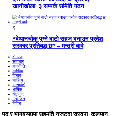
खानीखोला–३ सम्पर्क समिति गठन
९
“बेथानचोक पुग्ने बाटो सहज बनाउन प्रदेश
सरकार प्रतिबद्ध छ” – मन्त्री बादे
होमपेज
समाचार
राजनीति
आर्थिक
विचार
साहित्य
अन्तर्वार्ता
धार्मिक
खेलकुद
मनोरंजन
विविध
पद र भागबण्डामा सहमति नजुट्दा रास्वपा–कुलमान