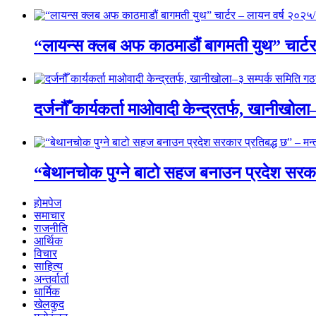
“लायन्स क्लब अफ काठमाडौं बागमती युथ” चार्ट
दर्जनौँ कार्यकर्ता माओवादी केन्द्रतर्फ, खानीखो
“बेथानचोक पुग्ने बाटो सहज बनाउन प्रदेश सरकार 
होमपेज
समाचार
राजनीति
आर्थिक
विचार
साहित्य
अन्तर्वार्ता
धार्मिक
खेलकुद