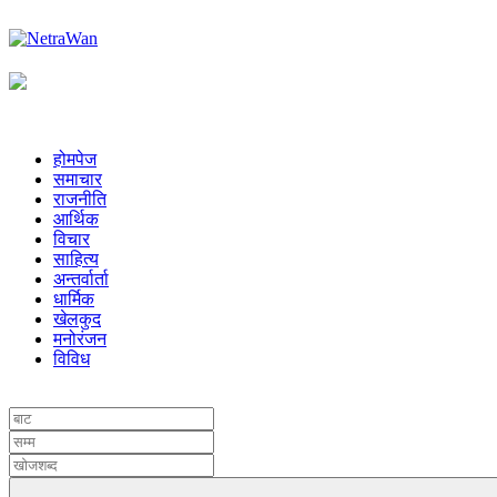
होमपेज
समाचार
राजनीति
आर्थिक
विचार
साहित्य
अन्तर्वार्ता
धार्मिक
खेलकुद
मनोरंजन
विविध
UNICODE