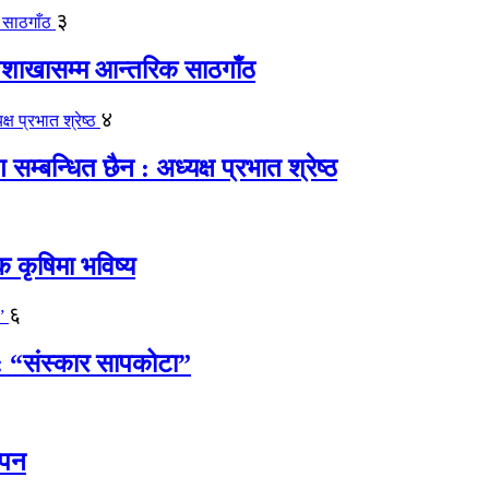
३
पशाखासम्म आन्तरिक साठगाँठ
४
्बन्धित छैन : अध्यक्ष प्रभात श्रेष्ठ
क कृषिमा भविष्य
६
 : “संस्कार सापकोटा”
्पन